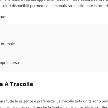
ei colori disponibili permette di personalizzare facilmente la propr
uto:
o ottimale
ropria borsa
sa A Tracolla
re tutte le esigenze e preferenze. Le tracolle tinta unita sono perf
inalità al tuo outfit. Anche la larghezza della tracolla è un crite