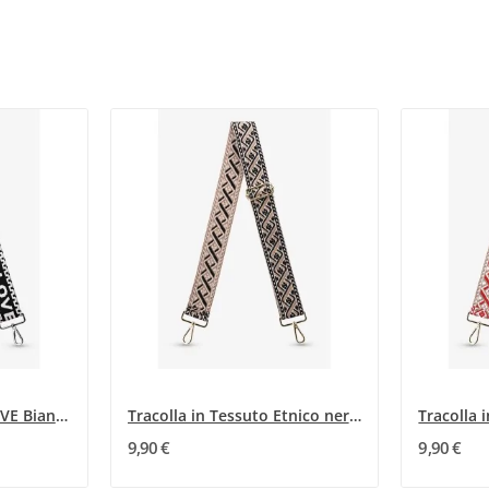
Tracolla in tessuto LOVE Bianco e Nero
Tracolla in Tessuto Etnico nero e beige
Tracolla 
9,90 €
9,90 €