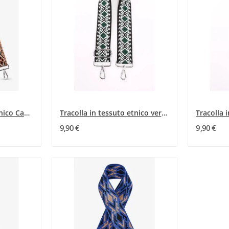
Tracolla in Tessuto Etnico Cammello e Nero
Tracolla in tessuto etnico verde bottiglia
9,90 €
9,90 €