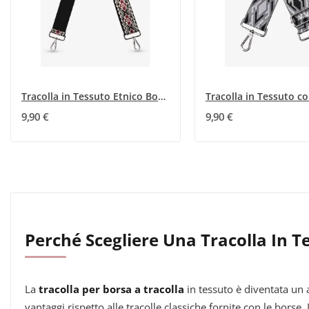
Tracolla in Tessuto Etnico Bohémien
9,90 €
9,90 €
Perché Scegliere Una Tracolla In T
La
tracolla per borsa a tracolla
in tessuto è diventata un 
vantaggi rispetto alle tracolle classiche fornite con le bors