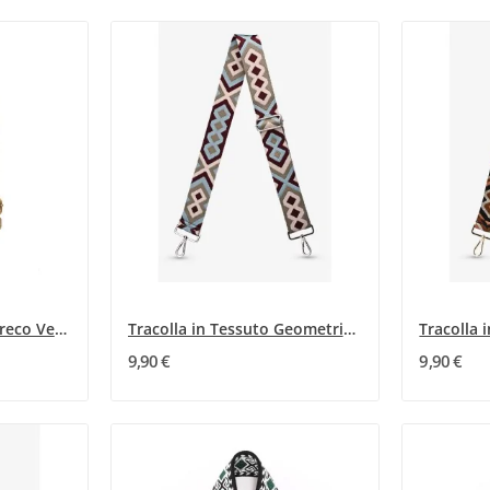
Tracolla con Motivo Greco Verde Militare e Nero
Tracolla in Tessuto Geometrico di Tendenza
9,90 €
9,90 €