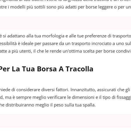
 i modelli più sottili sono più adatti per borse leggere o per uno
si adattano alla tua morfologia e alle tue preferenze di trasporto
ibilità è ideale per passare da un trasporto incrociato a uno sulla
adatte a più utenti, il che le rende un'ottima scelta per borse condivi
Per La Tua Borsa A Tracolla
hiede di considerare diversi fattori. Innanzitutto, assicurati che gli
, ma è sempre meglio verificare le dimensioni e il tipo di fissagg
he distribuiranno meglio il peso sulla tua spalla.