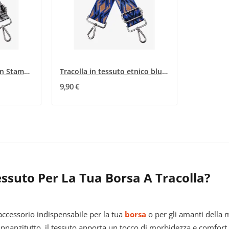
Tracolla in Tessuto con Stampa Geometrica Nero...
Tracolla in tessuto etnico blu royal
9,90 €
essuto Per La Tua Borsa A Tracolla?
accessorio indispensabile per la tua
borsa
o per gli amanti della 
e. Innanzitutto, il tessuto apporta un tocco di morbidezza e comfor