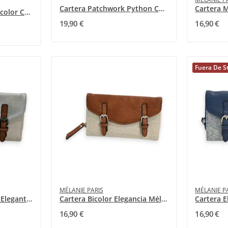
Cartera Patchwork Python Colección Dark Horse
Cartera Patchwork Tricolor Cuero Premium
19,90 €
16,90 €
Fuera De S
MÉLANIE PARIS
MÉLANIE P
Cartera Mélanie Paris Elegante Beige y Plateada
Cartera Bicolor Elegancia Mélanie Paris Beige y...
16,90 €
16,90 €