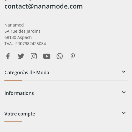
contact@nanamode.com
Nanamod
6A rue des jardins
68130 Aspach
TVA: FR07982425084

Categorías de Moda

Informations

Votre compte