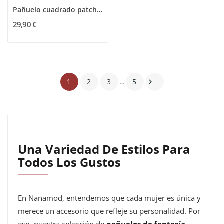
Pañuelo cuadrado patchwork geométrico negro y...
29,90 €
1
2
3
…
5

Una Variedad De Estilos Para
Todos Los Gustos
En Nanamod, entendemos que cada mujer es única y
merece un accesorio que refleje su personalidad. Por
eso, nuestra colección de
pañuelos de fantasía