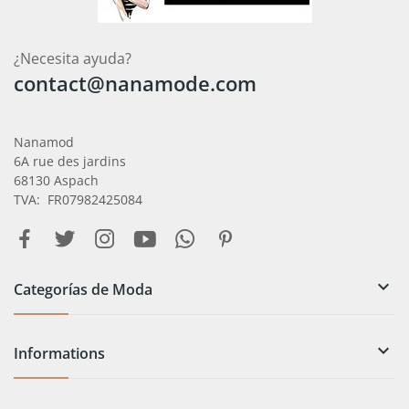
¿Necesita ayuda?
contact@nanamode.com
Nanamod
6A rue des jardins
68130 Aspach
TVA: FR07982425084

Categorías de Moda

Informations