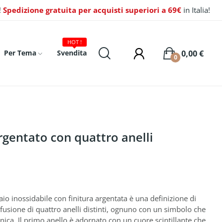
!
Spedizione gratuita per acquisti superiori a 69€
in Italia!
HOT !
0,00 €
Per Tema
Svendita
0
argentato con quattro anelli
aio inossidabile con finitura argentata è una definizione di
a fusione di quattro anelli distinti, ognuno con un simbolo che
unica. Il primo anello è adornato con un cuore scintillante che