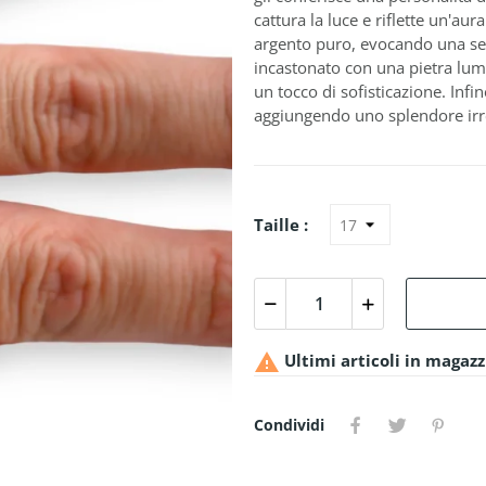
cattura la luce e riflette un'a
argento puro, evocando una sem
incastonato con una pietra lu
un tocco di sofisticazione. Infi
aggiungendo uno splendore irres
Taille :

Ultimi articoli in magaz
Condividi