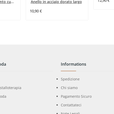
12,90 €
Anello in acciaio argento cuore strass
Anello in acciaio dorato largo
10,90 €
oda
Informations
Spedizione
istalloterapia
Chi siamo
moda
Pagamento Sicuro
Contattateci
Note Legali