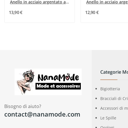
Anello in acciaio argentato a più file
13,90 €
12,90 €
Categorie M
Bigiotteria
Bracciali di Cr
Bisogno di aiuto?
Accessori di 
contact@nanamode.com
Le Spille
Orologi