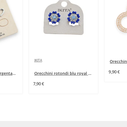
IKITA
9,90 €
Orecchino d'acciaio argentato a cuore doppiato
Orecchini rotondi blu royal di Ikita
7,90 €