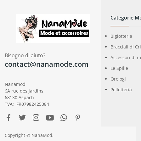
Categorie M
Bigiotteria
Bracciali di Cr
Bisogno di aiuto?
Accessori di 
contact@nanamode.com
Le Spille
Orologi
Nanamod
Pelletteria
6A rue des jardins
68130 Aspach
TVA: FR07982425084
Copyright © NanaMod.