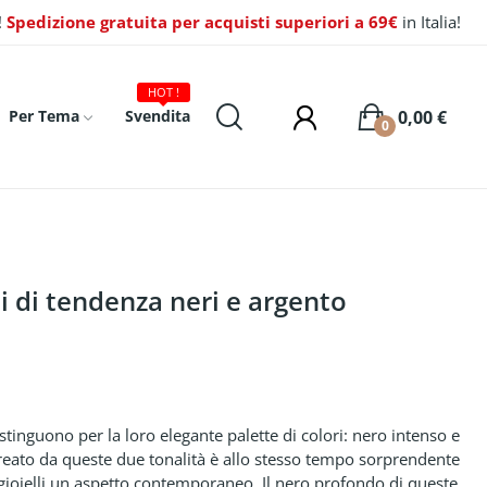
!
Spedizione gratuita per acquisti superiori a 69€
in Italia!
HOT !
0,00 €
Per Tema
Svendita
0
 di tendenza neri e argento
stinguono per la loro elegante palette di colori: nero intenso e
 creato da queste due tonalità è allo stesso tempo sorprendente
i gioielli un aspetto contemporaneo. Il nero profondo di queste