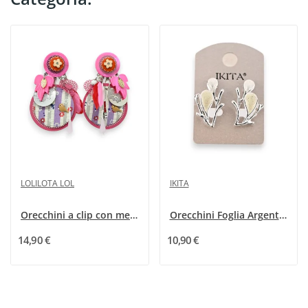
LOLILOTA LOL
IKITA
Orecchini a clip con medaglione fucsia primaverile
Orecchini Foglia Argentata
14,90 €
10,90 €