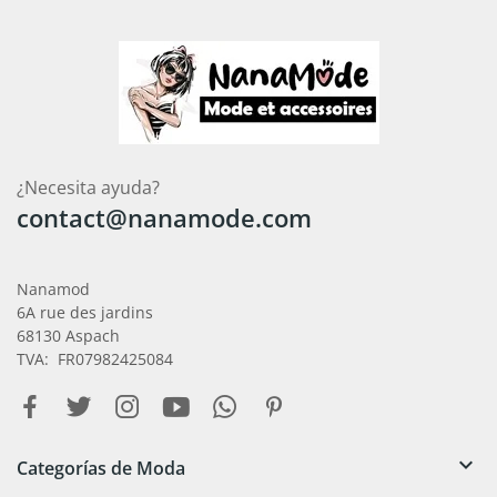
¿Necesita ayuda?
contact@nanamode.com
Nanamod
6A rue des jardins
68130 Aspach
TVA: FR07982425084

Categorías de Moda