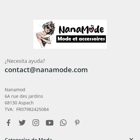
¿Necesita ayuda?
contact@nanamode.com
Nanamod
6A rue des jardins
68130 Aspach
TVA: FR07982425084

Categorías de Moda