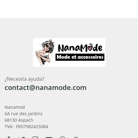
¿Necesita ayuda?
contact@nanamode.com
Nanamod
6A rue des jardins
68130 Aspach
TVA: FR07982425084