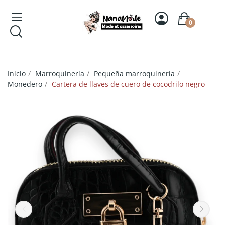
0
Inicio
Marroquinería
Pequeña marroquinería
Monedero
Cartera de llaves de cuero de cocodrilo negro