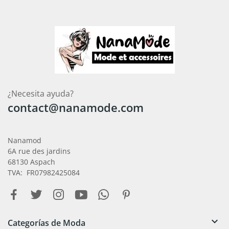
¿Necesita ayuda?
contact@nanamode.com
Nanamod
6A rue des jardins
68130 Aspach
TVA: FR07982425084

Categorías de Moda