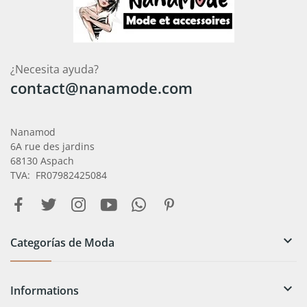
¿Necesita ayuda?
contact@nanamode.com
Nanamod
6A rue des jardins
68130 Aspach
TVA: FR07982425084

Categorías de Moda

Informations