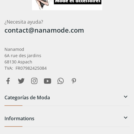
¿Necesita ayuda?
contact@nanamode.com
Nanamod
6A rue des jardins
68130 Aspach
TVA: FR07982425084

Categorías de Moda

Informations