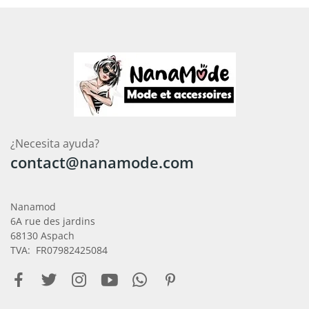
¿Necesita ayuda?
contact@nanamode.com
Nanamod
6A rue des jardins
68130 Aspach
TVA: FR07982425084