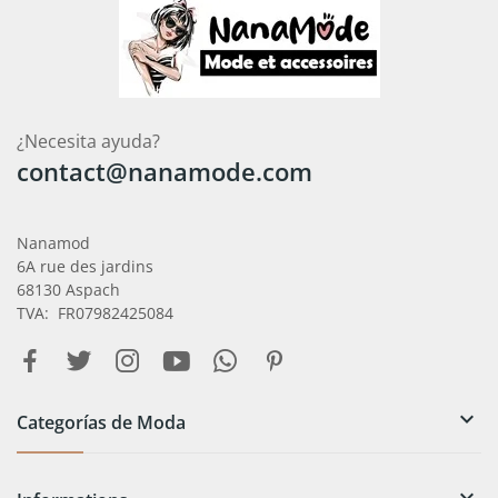
¿Necesita ayuda?
contact@nanamode.com
Nanamod
6A rue des jardins
68130 Aspach
TVA: FR07982425084

Categorías de Moda
