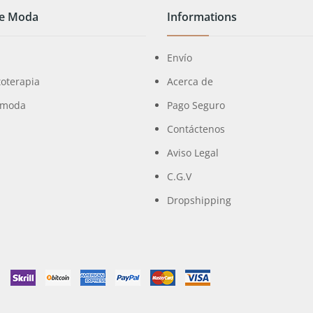
de Moda
Informations
Envío
toterapia
Acerca de
 moda
Pago Seguro
Contáctenos
Aviso Legal
a
C.G.V
Dropshipping