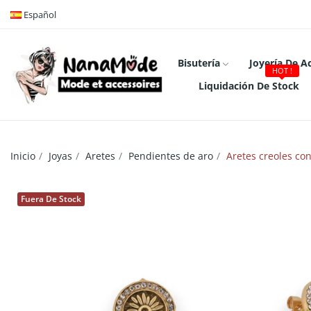
Español
Bisutería
Joyería De A
HOT !
Liquidación De Stock
Inicio
Joyas
Aretes
Pendientes de aro
Aretes creoles con
Fuera De Stock