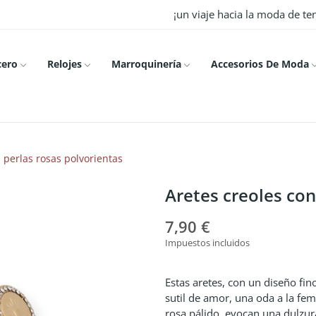
¡un viaje hacia la moda de t
cero
Relojes
Marroquinería
Accesorios De Moda
 perlas rosas polvorientas
Aretes creoles con
7,90 €
Impuestos incluidos
Estas aretes, con un diseño fi
sutil de amor, una oda a la fe
rosa pálido, evocan una dulzura