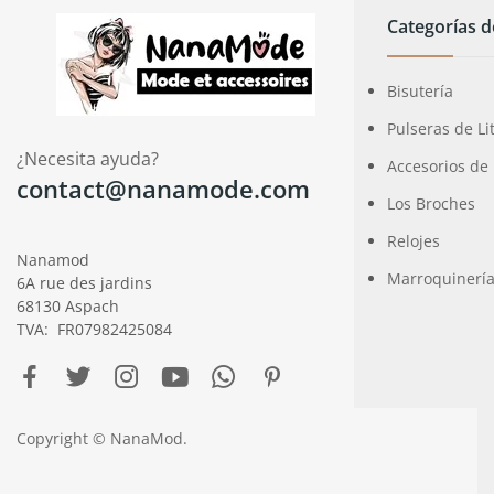
Categorías 
Bisutería
Pulseras de Li
¿Necesita ayuda?
Accesorios de
contact@nanamode.com
Los Broches
Relojes
Nanamod
Marroquinerí
6A rue des jardins
68130 Aspach
TVA: FR07982425084
Copyright © NanaMod.