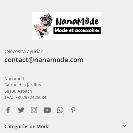
¿Necesita ayuda?
contact@nanamode.com
Nanamod
6A rue des jardins
68130 Aspach
TVA: FR07982425084

Categorías de Moda