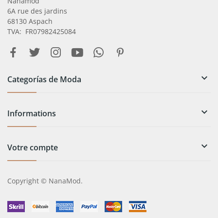
Nanamod
6A rue des jardins
68130 Aspach
TVA: FR07982425084

Categorías de Moda

Informations

Votre compte
Copyright © NanaMod.