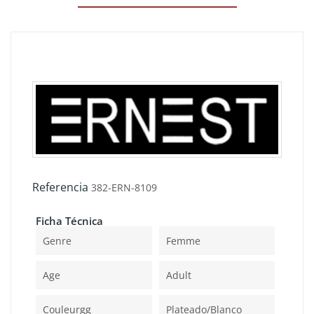
Referencia
382-ERN-8109
Ficha Técnica
Genre
Femme
Age
Adult
Couleurgg
Plateado/blanco