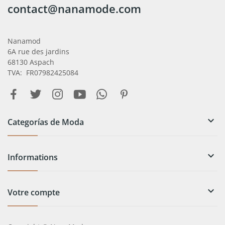
contact@nanamode.com
Nanamod
6A rue des jardins
68130 Aspach
TVA: FR07982425084

Categorías de Moda

Informations

Votre compte