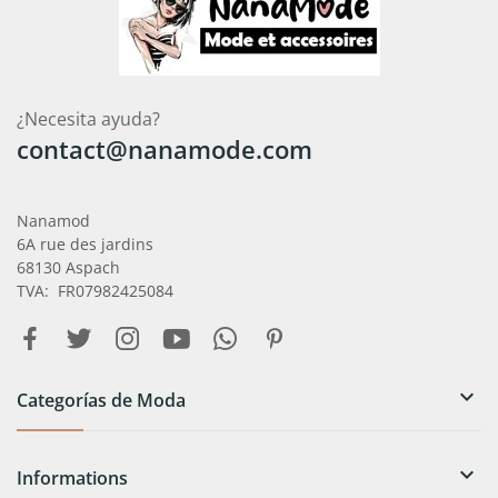
¿Necesita ayuda?
contact@nanamode.com
Nanamod
6A rue des jardins
68130 Aspach
TVA: FR07982425084

Categorías de Moda

Informations