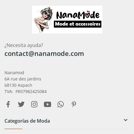
¿Necesita ayuda?
contact@nanamode.com
Nanamod
6A rue des jardins
68130 Aspach
TVA: FR07982425084

Categorías de Moda