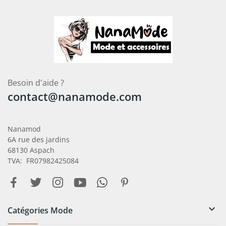
Besoin d'aide ?
contact@nanamode.com
Nanamod
6A rue des jardins
68130 Aspach
TVA: FR07982425084

Catégories Mode