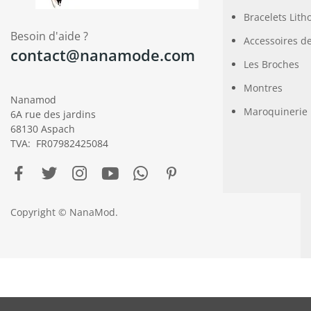
Bracelets Lith
Besoin d'aide ?
Accessoires d
contact@nanamode.com
Les Broches
Montres
Nanamod
Maroquinerie
6A rue des jardins
68130 Aspach
TVA: FR07982425084
Copyright © NanaMod.