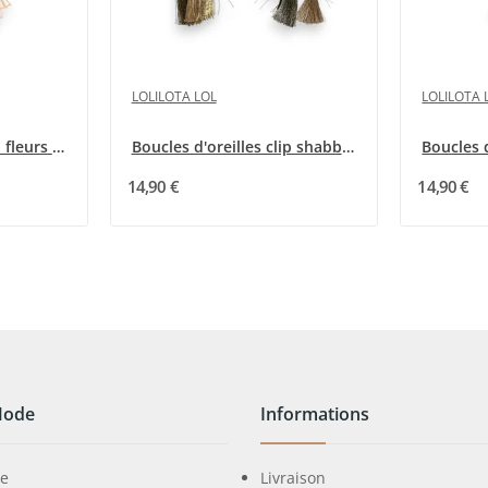
LOLILOTA LOL
LOLILOTA 
Boucles d'oreilles clip fleurs romantique bleu...
Boucles d'oreilles clip shabby rouge
14,90 €
14,90 €
Mode
Informations
ie
Livraison