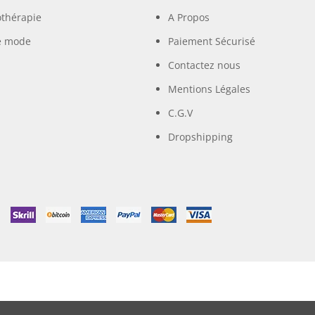
othérapie
A Propos
e mode
Paiement Sécurisé
Contactez nous
Mentions Légales
C.G.V
Dropshipping