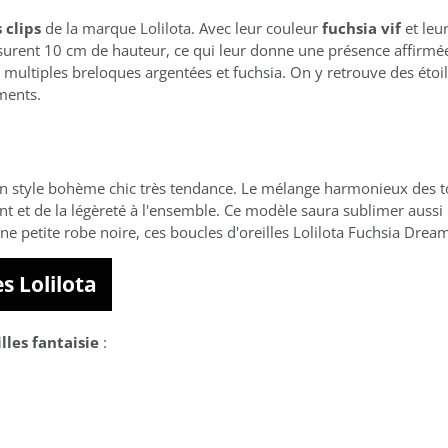
 clips
de la marque Lolilota. Avec leur couleur
fuchsia vif
et leu
mesurent 10 cm de hauteur, ce qui leur donne une présence affirm
multiples breloques argentées et fuchsia. On y retrouve des étoiles
ments.
un style bohème chic très tendance. Le mélange harmonieux des ton
 et de la légèreté à l'ensemble. Ce modèle saura sublimer aussi
 petite robe noire, ces boucles d'oreilles Lolilota Fuchsia Dream 
s Lolilota
lles fantaisie
: