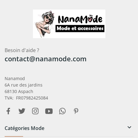
Besoin d'aide ?
contact@nanamode.com
Nanamod
6A rue des jardins
68130 Aspach
TVA: FR07982425084

Catégories Mode