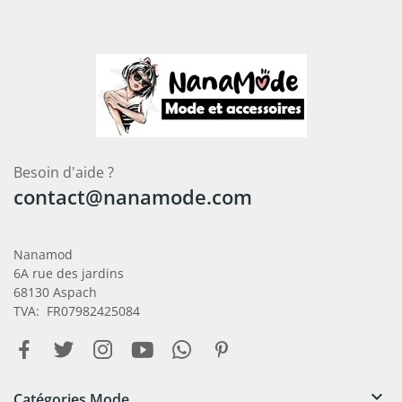
Besoin d'aide ?
contact@nanamode.com
Nanamod
6A rue des jardins
68130 Aspach
TVA: FR07982425084

Catégories Mode