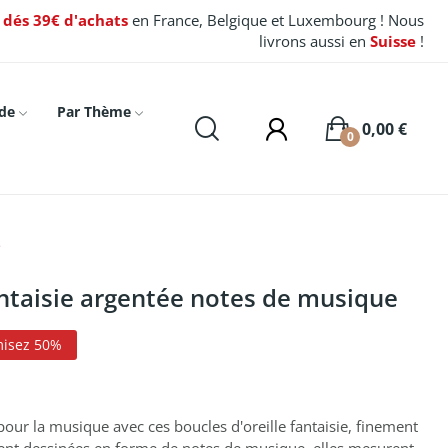
t dés 39€ d'achats
en France, Belgique et Luxembourg ! Nous
livrons aussi en
Suisse
!
de
Par Thème
0,00 €
0
e
antaisie argentée notes de musique
isez 50%
our la musique avec ces boucles d'oreille fantaisie, finement