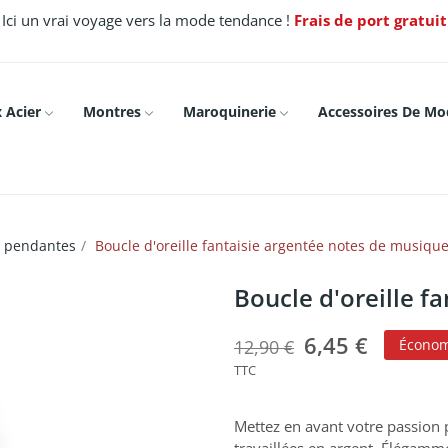
Ici un vrai voyage vers la mode tendance !
Frais de port gratui
 Acier
Montres
Maroquinerie
Accessoires De Mo
es pendantes
Boucle d'oreille fantaisie argentée notes de musiqu
Boucle d'oreille f
6,45 €
12,90 €
Économ
TTC
Mettez en avant votre passion p