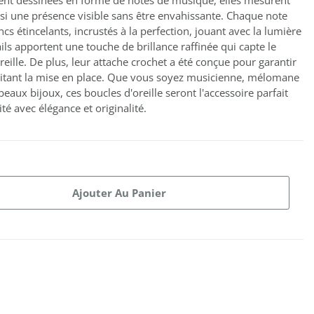
ment dessinées en forme de notes de musique, elles mesurent
nsi une présence visible sans être envahissante. Chaque note
cs étincelants, incrustés à la perfection, jouant avec la lumière
s apportent une touche de brillance raffinée qui capte le
reille. De plus, leur attache crochet a été conçue pour garantir
ilitant la mise en place. Que vous soyez musicienne, mélomane
ux bijoux, ces boucles d'oreille seront l'accessoire parfait
é avec élégance et originalité.
Ajouter Au Panier