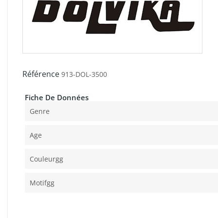
Référence
913-DOL-3500
Fiche De Données
Genre
Age
Couleurgg
Motifgg