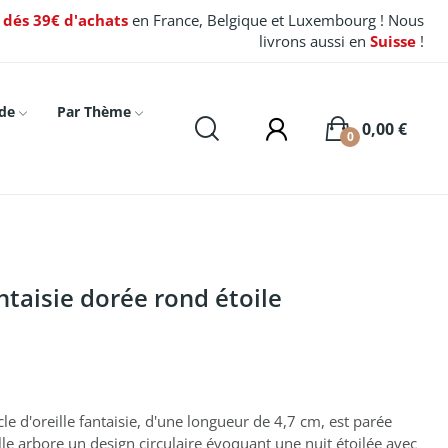
t dés 39€ d'achats
en France, Belgique et Luxembourg ! Nous
livrons aussi en
Suisse
!
de
Par Thème
0,00 €
0
antaisie dorée rond étoile
 d'oreille fantaisie, d'une longueur de 4,7 cm, est parée
Elle arbore un design circulaire évoquant une nuit étoilée avec