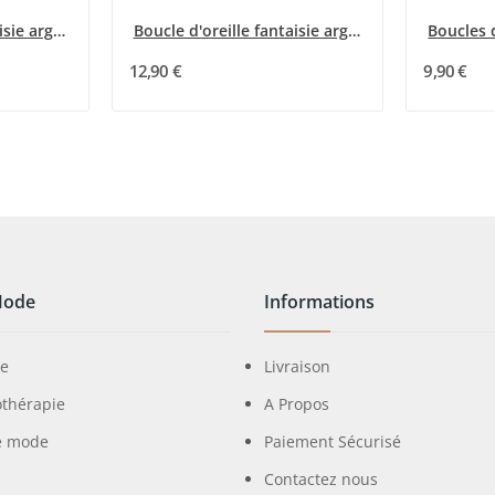
Boucle d'oreille fantaisie argentée chat noir...
Boucle d'oreille fantaisie argentée pendante...
12,90 €
9,90 €
Mode
Informations
ie
Livraison
othérapie
A Propos
e mode
Paiement Sécurisé
Contactez nous