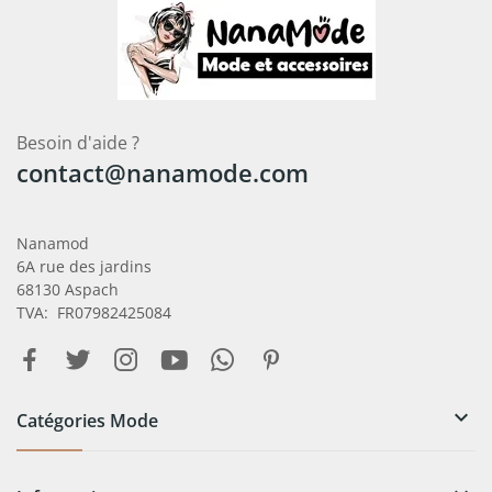
Besoin d'aide ?
contact@nanamode.com
Nanamod
6A rue des jardins
68130 Aspach
TVA: FR07982425084

Catégories Mode