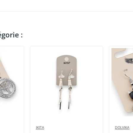
gorie :
IKITA
DOLVIKA