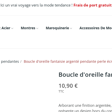
Ici un vrai voyage vers la mode tendance !
Frais de port gratui
 Acier
Montres
Maroquinerie
Accessoires De Mo
es pendantes
Boucle d'oreille fantaisie argenté pendante perle éc
Boucle d'oreille f
10,90 €
TTC
Arborant une finition argentée,
présente un design hors du co