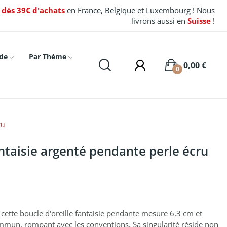
t dés 39€ d'achats
en France, Belgique et Luxembourg ! Nous
livrons aussi en
Suisse
!
de
Par Thème
0,00 €
0
ru
antaisie argenté pendante perle écru
 cette boucle d'oreille fantaisie pendante mesure 6,3 cm et
mmun, rompant avec les conventions. Sa singularité réside non