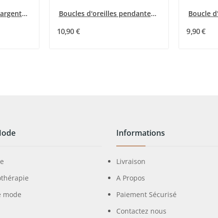
Boucle d'oreille acier argenté arbre de vie...
Boucles d'oreilles pendantes Ikita esprit bohème
10,90 €
9,90 €
Mode
Informations
ie
Livraison
othérapie
A Propos
e mode
Paiement Sécurisé
Contactez nous