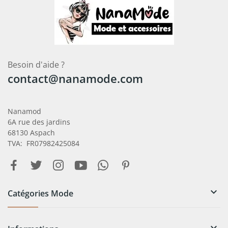
Besoin d'aide ?
contact@nanamode.com
Nanamod
6A rue des jardins
68130 Aspach
TVA: FR07982425084

Catégories Mode
