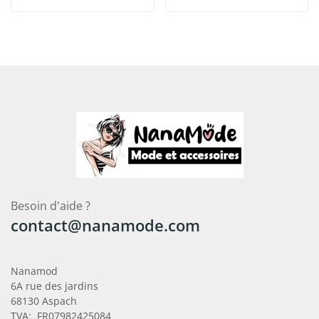
Besoin d'aide ?
contact@nanamode.com
Nanamod
6A rue des jardins
68130 Aspach
TVA: FR07982425084