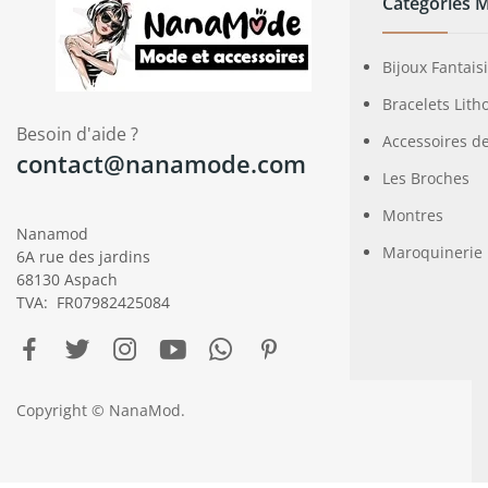
Catégories 
Bijoux Fantais
Bracelets Lith
Besoin d'aide ?
Accessoires d
contact@nanamode.com
Les Broches
Montres
Nanamod
Maroquinerie
6A rue des jardins
68130 Aspach
TVA: FR07982425084
Copyright © NanaMod.