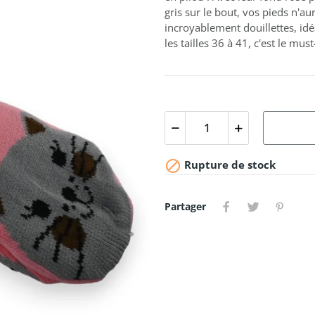
gris sur le bout, vos pieds n'au
incroyablement douillettes, idé
les tailles 36 à 41, c'est le mus

Rupture de stock
Partager