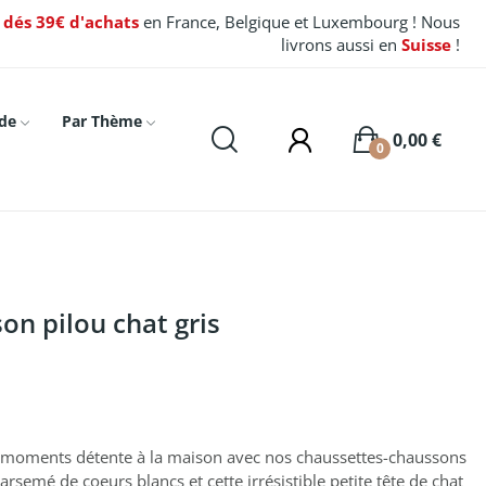
t dés 39€ d'achats
en France, Belgique et Luxembourg ! Nous
livrons aussi en
Suisse
!
de
Par Thème
0,00 €
0
on pilou chat gris
os moments détente à la maison avec nos chaussettes-chaussons
arsemé de coeurs blancs et cette irrésistible petite tête de chat