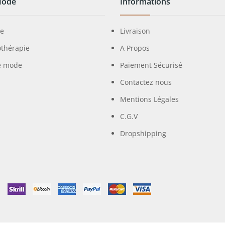
Mode
Informations
ie
Livraison
othérapie
A Propos
e mode
Paiement Sécurisé
Contactez nous
Mentions Légales
C.G.V
Dropshipping