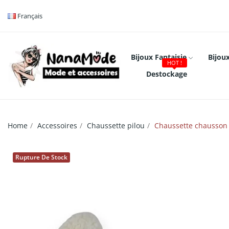
Français
Bijoux Fantaisie
Bijoux
HOT !
Destockage
Home
Accessoires
Chaussette pilou
Chaussette chausson p
Rupture De Stock