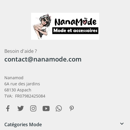
Besoin d'aide ?
contact@nanamode.com
Nanamod
6A rue des jardins
68130 Aspach
TVA: FR07982425084

Catégories Mode