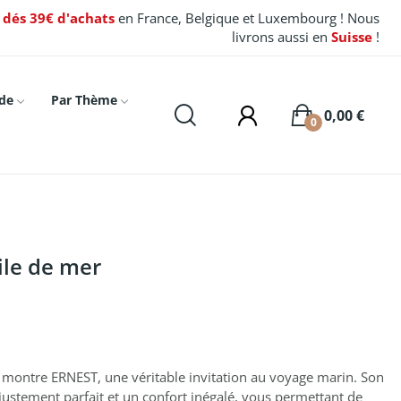
t dés 39€ d'achats
en France, Belgique et Luxembourg ! Nous
livrons aussi en
Suisse
!
de
Par Thème
0,00 €
0
ile de mer
a montre ERNEST, une véritable invitation au voyage marin. Son
ajustement parfait et un confort inégalé, vous permettant de