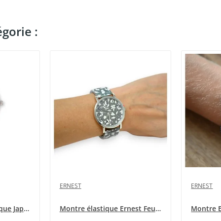
gorie :
ERNEST
ERNEST
Montre femme élastique Japonaise Ernest E64001-009
Montre élastique Ernest Feuilles Kaki et blanc