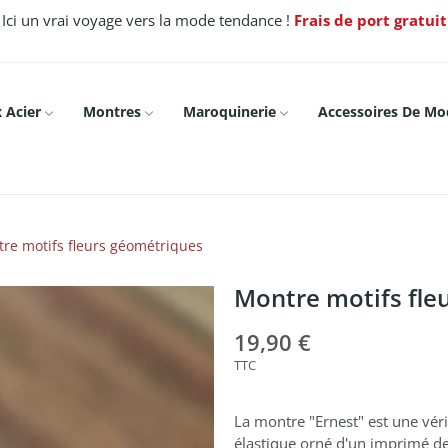
Ici un vrai voyage vers la mode tendance !
Frais de port gratui
 Acier
Montres
Maroquinerie
Accessoires De Mo
re motifs fleurs géométriques
Montre motifs fle
19,90 €
TTC
La montre "Ernest" est une vér
élastique orné d'un imprimé de