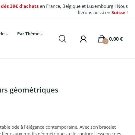
t dés 39€ d'achats
en France, Belgique et Luxembourg ! Nous
livrons aussi en
Suisse
!
de
Par Thème
0,00 €
0
urs géométriques
itable ode à l'élégance contemporaine. Avec son bracelet
 fleurs aux motifs géométriques, elle capture l'essence des