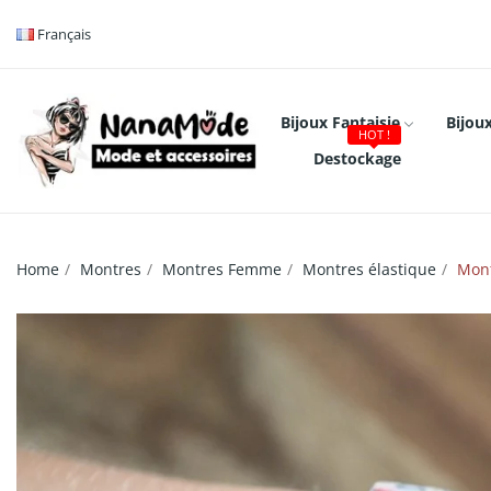
Français
Bijoux Fantaisie
Bijoux
HOT !
Destockage
Home
Montres
Montres Femme
Montres élastique
Mont