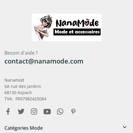
Besoin d'aide ?
contact@nanamode.com
Nanamod
6A rue des jardins
68130 Aspach
TVA: FR07982425084

Catégories Mode