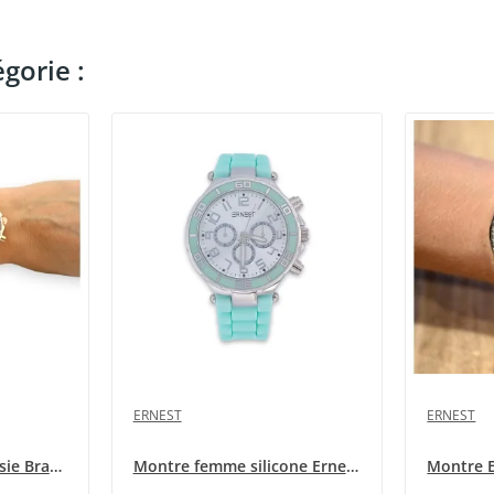
gorie :
ERNEST
ERNEST
Montre Ernest Fantaisie Bracelet Silicone camel
Montre femme silicone Ernest turquoise