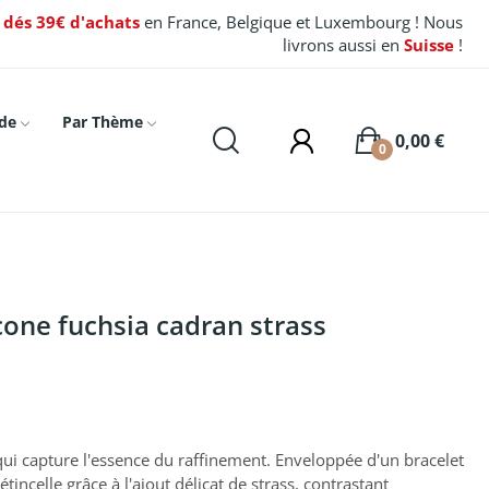
t dés 39€ d'achats
en France, Belgique et Luxembourg ! Nous
livrons aussi en
Suisse
!
de
Par Thème
0,00 €
0
cone fuchsia cadran strass
ui capture l'essence du raffinement. Enveloppée d'un bracelet
tincelle grâce à l'ajout délicat de strass, contrastant