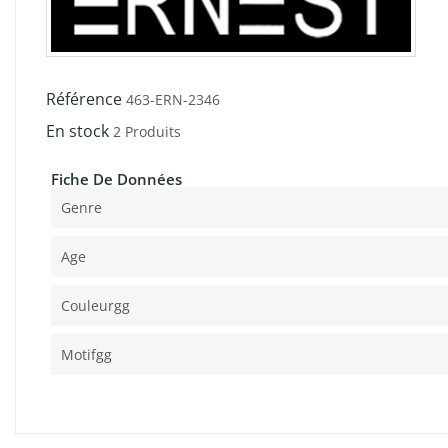
Référence
463-ERN-2346
En stock
2 Produits
Fiche De Données
Genre
Age
Couleurgg
Motifgg