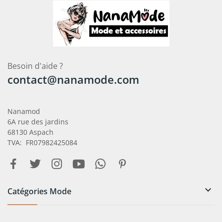
Besoin d'aide ?
contact@nanamode.com
Nanamod
6A rue des jardins
68130 Aspach
TVA: FR07982425084

Catégories Mode