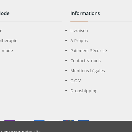
Mode
Informations
ie
Livraison
othérapie
A Propos
e mode
Paiement Sécurisé
Contactez nous
Mentions Légales
C.G.V
Dropshipping
rience sur notre site.