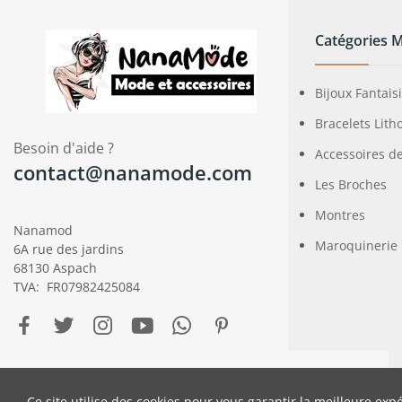
Catégories 
Bijoux Fantais
Bracelets Lith
Besoin d'aide ?
Accessoires d
contact@nanamode.com
Les Broches
Montres
Nanamod
Maroquinerie
6A rue des jardins
68130 Aspach
TVA: FR07982425084
Copyright © NanaMod.
Ce site utilise des cookies pour vous garantir la meilleure expé