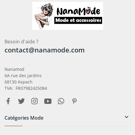
Besoin d'aide ?
contact@nanamode.com
Nanamod
6A rue des jardins
68130 Aspach
TVA: FR07982425084

Catégories Mode