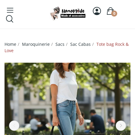
0
Home
Maroquinerie
Sacs
Sac Cabas
Tote bag Rock &
Love