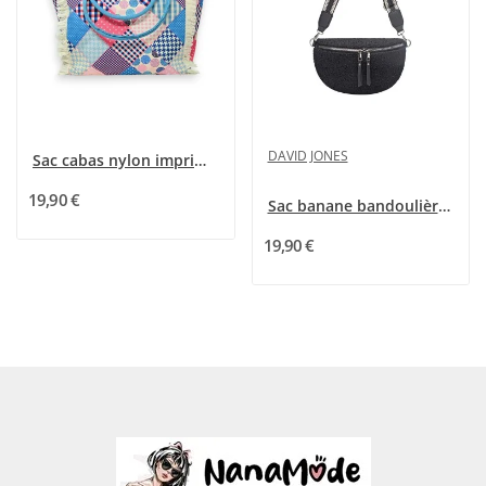
DAVID JONES
Sac cabas nylon imprimé patchwork rose et bleu
19,90 €
Sac banane bandoulière Moumoute noir de chez...
19,90 €