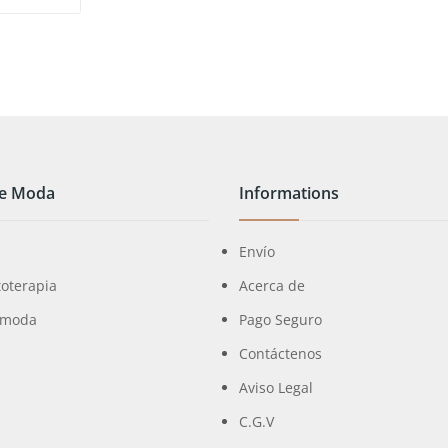
de Moda
Informations
Envío
toterapia
Acerca de
 moda
Pago Seguro
Contáctenos
Aviso Legal
a
C.G.V