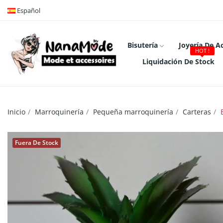
Español
Bisutería
Joyería De A
HOT !
Liquidación De Stock
Inicio
Marroquinería
Pequeña marroquinería
Carteras
Fuera De Stock