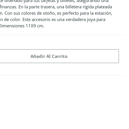
diseñado para tus tarjetas y billetes, asegurando una
inanzas. En la parte trasera, una billetera rígida plateada
n. Con sus colores de otoño, es perfecto para la estación,
 de color. Este accesorio es una verdadera joya para
 Dimensiones 11X9 cm.
Añadir Al Carrito