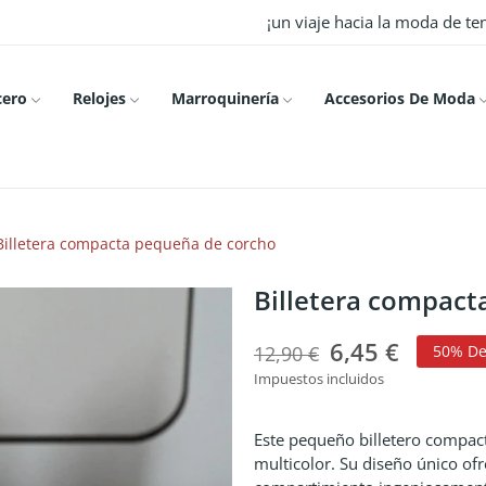
¡un viaje hacia la moda de t
cero
Relojes
Marroquinería
Accesorios De Moda
Billetera compacta pequeña de corcho
Billetera compact
6,45 €
12,90 €
50% De
Impuestos incluidos
Este pequeño billetero compac
multicolor. Su diseño único ofre