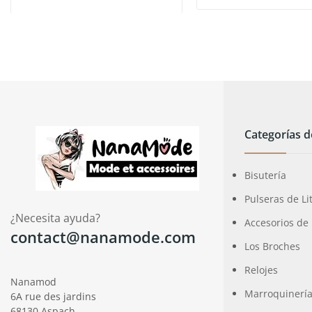
Categorías 
Bisutería
Pulseras de Li
¿Necesita ayuda?
Accesorios de
contact@nanamode.com
Los Broches
Relojes
Nanamod
Marroquinerí
6A rue des jardins
68130 Aspach