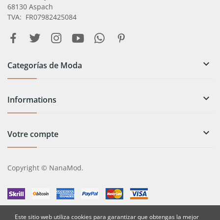
68130 Aspach
TVA: FR07982425084

Categorías de Moda

Informations

Votre compte
Copyright © NanaMod.
Este sitio web utiliza cookies para garantizar que obtengas la mejor