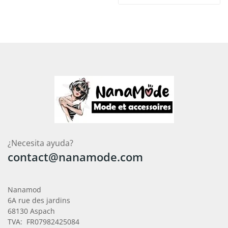
¿Necesita ayuda?
contact@nanamode.com
Nanamod
6A rue des jardins
68130 Aspach
TVA: FR07982425084