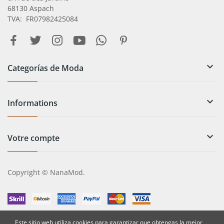
68130 Aspach
TVA: FR07982425084

Categorías de Moda

Informations

Votre compte
Copyright © NanaMod.
Este sitio web utiliza cookies para garantizar que obtengas la mejor