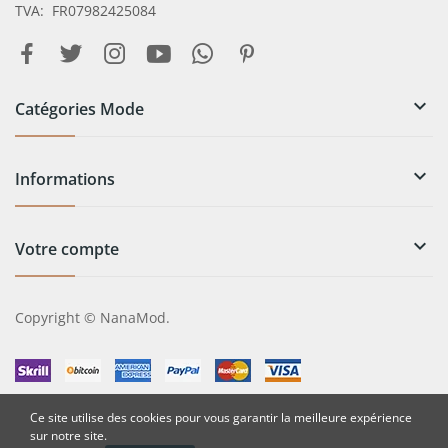
TVA: FR07982425084

Catégories Mode

Informations

Votre compte
Copyright © NanaMod.
Ce site utilise des cookies pour vous garantir la meilleure expérience
sur notre site.