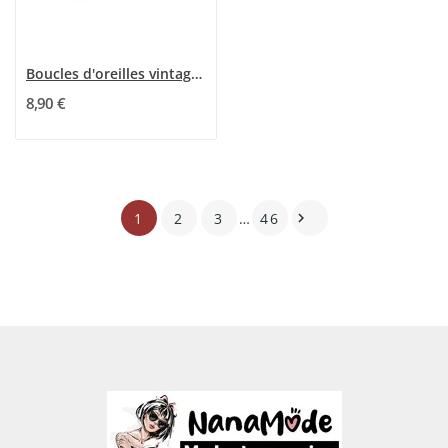
Boucles d'oreilles vintage doré vieilli kaki
8,90 €
1
2
3
…
46
