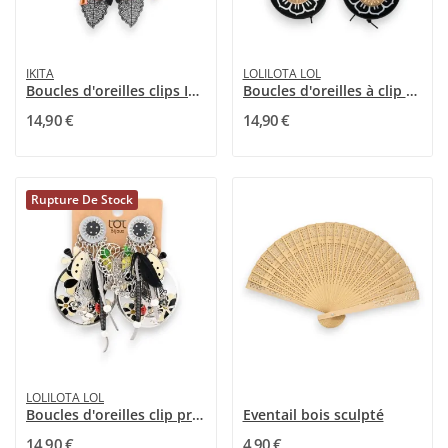
IKITA
LOLILOTA LOL
Boucles d'oreilles clips Ikita Nature Enchantée
Boucles d'oreilles à clip Flower Power Lolilota
14,90 €
14,90 €
Rupture De Stock
LOLILOTA LOL
Boucles d'oreilles clip printemps fleurs noir...
Eventail bois sculpté
14,90 €
4,90 €