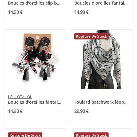
Boucles d'oreilles clip bohème noir et blanc
Boucles d'oreilles fantaisie à clip damier...
14,90 €
14,90 €
Rupture De Stock
LOLILOTA LOL
Boucles d'oreilles fantaisie à clip shabby...
Foulard patchwork léopard et zèbre noir et blanc
14,90 €
29,90 €
Rupture De Stock
Rupture De Stock