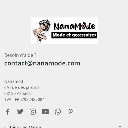
Besoin d'aide ?
contact@nanamode.com
Nanamod
6A rue des jardins
68130 Aspach
TVA: FR07982425084

Catégories Mode